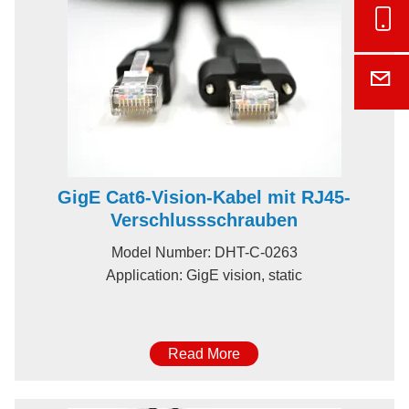
Onl
E-M
GigE Cat6-Vision-Kabel mit RJ45-
Verschlussschrauben
Model Number: DHT-C-0263
Application: GigE vision, static
Read More