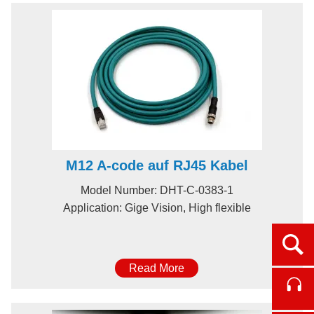
M12 A-code auf RJ45 Kabel
Model Number: DHT-C-0383-1
Application: Gige Vision, High flexible
Ope
Read More
Cont