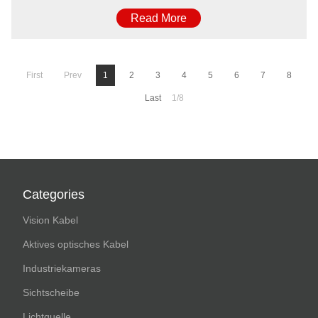
Read More
First
Prev
1
2
3
4
5
6
7
8
Last
1/8
Categories
Vision Kabel
Aktives optisches Kabel
Industriekameras
Sichtscheibe
Lichtquelle